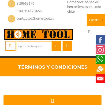
Hometool: Venta de
2 29662170
herramientas en todo
( 56) 96434 5656
Chile
contacto@hometool.cl
Cuenta
TÉRMINOS Y CONDICIONES