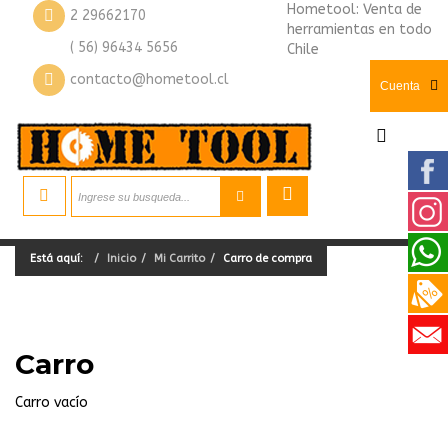
Hometool: Venta de
2 29662170
herramientas en todo
( 56) 96434 5656
Chile
contacto@hometool.cl
Cuenta
Está aquí:
Inicio
Mi Carrito
Carro de compra
Carro
Carro vacío