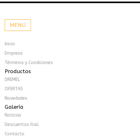
MENÚ
Inicio
Empresa
Términos y Condiciones
Productos
DREMEL
OFERTAS
Novedades
Galería
Noticias
Descuentos Itaú
Contacto