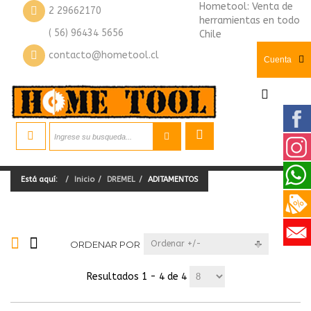
Hometool: Venta de
2 29662170
herramientas en todo
( 56) 96434 5656
Chile
contacto@hometool.cl
Cuenta
Está aquí:
Inicio
DREMEL
ADITAMENTOS
ORDENAR POR
Ordenar +/-
Resultados 1 - 4 de 4