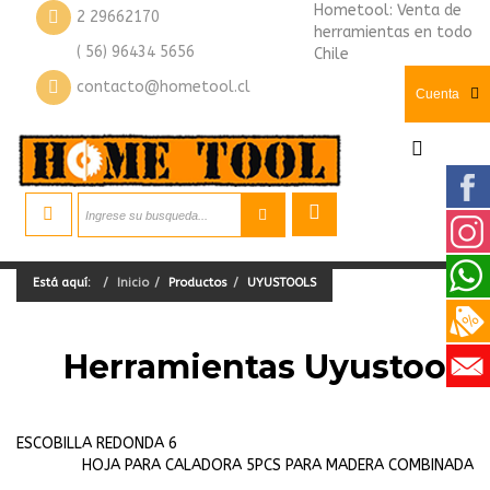
Hometool: Venta de
2 29662170
herramientas en todo
( 56) 96434 5656
Chile
contacto@hometool.cl
Cuenta
Está aquí:
Inicio
Productos
UYUSTOOLS
Herramientas Uyustools
ESCOBILLA REDONDA 6
HOJA PARA CALADORA 5PCS PARA MADERA COMBINADA