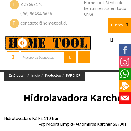
Hometool: Venta de
2 29662170
herramientas en todo
( 56) 96434 5656
Chile
contacto@hometool.cl
Cuenta
Está aquí:
Inicio
Productos
KARCHER
Hidrolavadora Karcher
Hidrolavadora K2 PE 110 Bar
Aspiradora Limpia-Alfombras Karcher SE4001