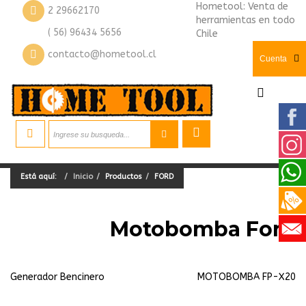
Hometool: Venta de
2 29662170
herramientas en todo
( 56) 96434 5656
Chile
contacto@hometool.cl
Cuenta
Está aquí:
Inicio
Productos
FORD
Motobomba Ford
Generador Bencinero
MOTOBOMBA FP-X20