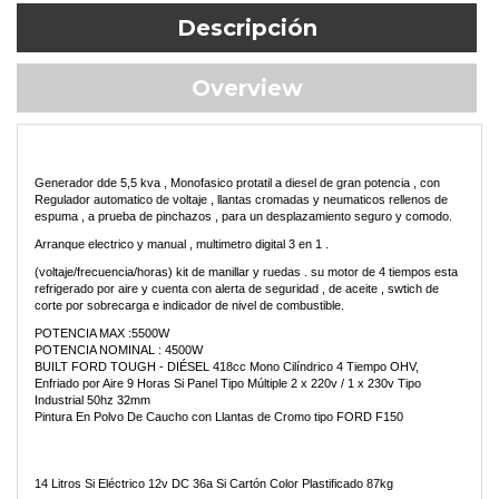
Descripción
Overview
Generador dde 5,5 kva , Monofasico protatil a diesel de gran potencia , con
Regulador automatico de voltaje , llantas cromadas y neumaticos rellenos de
espuma , a prueba de pinchazos , para un desplazamiento seguro y comodo.
Arranque electrico y manual , multimetro digital 3 en 1 .
(voltaje/frecuencia/horas) kit de manillar y ruedas . su motor de 4 tiempos esta
refrigerado por aire y cuenta con alerta de seguridad , de aceite , swtich de
corte por sobrecarga e indicador de nivel de combustible.
POTENCIA MAX :5500W
POTENCIA NOMINAL : 4500W
BUILT FORD TOUGH - DIÉSEL 418cc Mono Cilíndrico 4 Tiempo OHV,
Enfriado por Aire 9 Horas Si Panel Tipo Múltiple 2 x 220v / 1 x 230v Tipo
Industrial 50hz 32mm
Pintura En Polvo De Caucho con Llantas de Cromo tipo FORD F150
14 Litros Si Eléctrico 12v DC 36a Si Cartón Color Plastificado 87kg