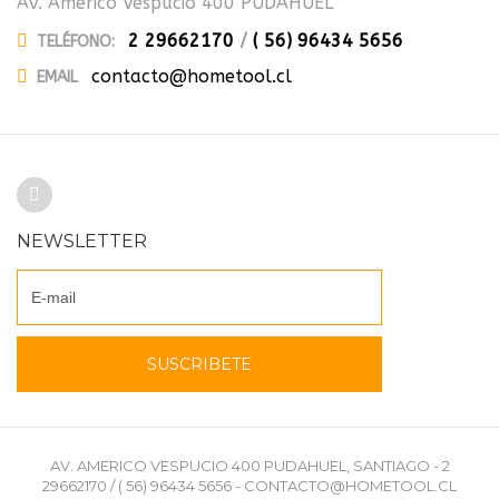
Av. Americo Vespucio 400 PUDAHUEL
2 29662170
/
( 56) 96434 5656
TELÉFONO:
contacto@hometool.cl
EMAIL
NEWSLETTER
AV. AMERICO VESPUCIO 400 PUDAHUEL, SANTIAGO - 2
29662170 / ( 56) 96434 5656 - CONTACTO@HOMETOOL.CL