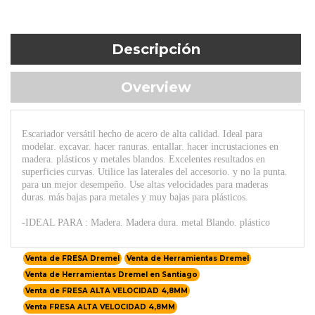
Descripción
Overview
Escariador versátil hecho de acero de alta calidad. Ideal para
modelar. excavar. hacer ranuras. entallar. hacer incrustaciones en
madera. plásticos y metales blandos. Excelentes resultados en
superficies curvas. Utilice las laterales del accesorio. y no la punta.
para un mejor desempeño. Use altas velocidades para maderas
duras. más bajas para metales y muy bajas para plásticos.
-IDEAL PARA : Madera. Madera dura. metal Blando. plástico
Venta de FRESA Dremel
Venta de Herramientas Dremel
Venta de Herramientas Dremel en Santiago
Venta de FRESA ALTA VELOCIDAD 4,8MM
Venta FRESA ALTA VELOCIDAD 4,8MM